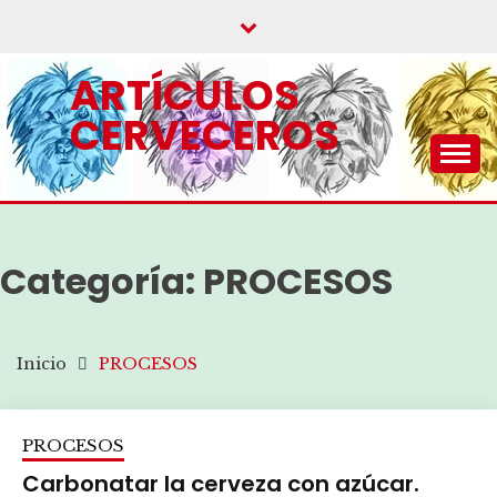
Saltar
al
contenido
ARTÍCULOS
CERVECEROS
.
Categoría:
PROCESOS
Inicio
PROCESOS
PROCESOS
Carbonatar la cerveza con azúcar.