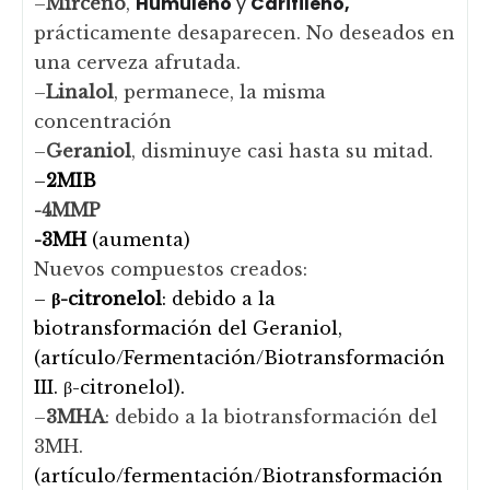
Humuleno
y
Carifileno,
–
Mirceno
,
prácticamente desaparecen. No deseados en
una cerveza afrutada.
–
Linalol
, permanece, la misma
concentración
–
Geraniol
, disminuye casi hasta su mitad.
–
2MIB
-4MMP
-3MH
(aumenta)
Nuevos compuestos creados:
–
β-citronelol
: debido a la
biotransformación del Geraniol,
(artículo/Fermentación/Biotransformación
III. β-citronelol).
–
3MHA
: debido a la biotransformación del
3MH.
(artículo/fermentación/Biotransformación