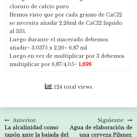
cloruro de calcio puro
Hemos visto que por cada gramo de CaCl2
se necesita añadir 2,26ml de CaCl2 liquido
al 33%.
Luego durante el macerado debemos
añadir= 3,0375 x 2,26= 6,87 ml
Luego en vez de multiplicar por 3 debemos
multiplicar por 6,87/4,05=
1,696
124 total views
Navegación
Anterior:
Siguiente:
La alcalinidad como
Agua de elaboración de
de
tapón ante la bajada del
una cerveza Pilsner.