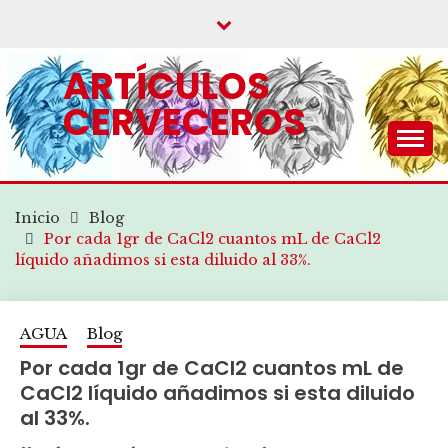
Saltar
al
contenido
ARTÍCULOS
CERVECEROS
.
Inicio
Blog
Por cada 1gr de CaCl2 cuantos mL de CaCl2
líquido añadimos si esta diluido al 33%.
AGUA
Blog
Por cada 1gr de CaCl2 cuantos mL de
CaCl2 líquido añadimos si esta diluido
al 33%.